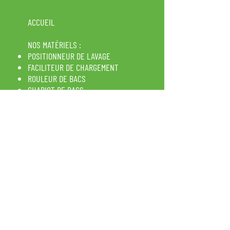
ACCUEIL
NOS MATÉRIELS :
POSITIONNEUR DE LAVAGE
FACILITEUR DE CHARGEMENT
ROULEUR DE BACS
CHARIOT DE BACS
POSITIONNEUR UNIVERSEL
COLD DOG
TRIE SÉLECTIF :
SUPPORT Z
SACS & HOUSSES
FORMATION
RECHERCHE & DÉVELOPPEMENT
NOTRE ENTREPRISE
CONTACT