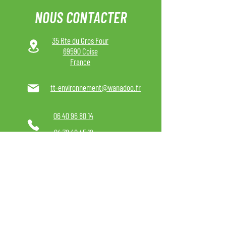
NOUS CONTACTER
35 Rte du Gros Four
69590 Coise
France
tt-environnement@wanadoo.fr
06 40 96 80 14
04 78 48 45 12
ACCUEIL
NOS MATÉRIELS :
POSITIONNEUR DE LAVAGE
FACILITEUR DE CHARGEMENT